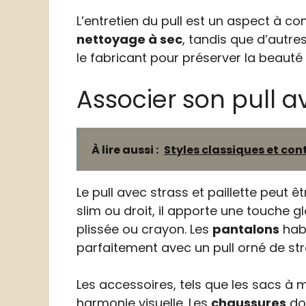
L’entretien du pull est un aspect à co
nettoyage à sec
, tandis que d’autre
le fabricant pour préserver la beauté e
Associer son pull av
À lire aussi :
Styles classiques et co
Le pull avec strass et paillette peut 
slim ou droit, il apporte une touche 
plissée ou crayon. Les
pantalons
habi
parfaitement avec un pull orné de stra
Les accessoires, tels que les sacs à 
harmonie visuelle. Les
chaussures
doi