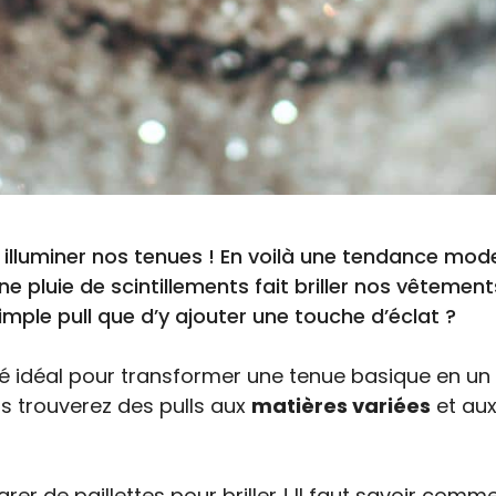
ur illuminer nos tenues ! En voilà une tendance mode
Une pluie de scintillements fait briller nos vêtement
mple pull que d’y ajouter une touche d’éclat ?
’allié idéal pour transformer une tenue basique en u
s trouverez des pulls aux
matières variées
et au
arer de paillettes pour briller ! Il faut savoir comm