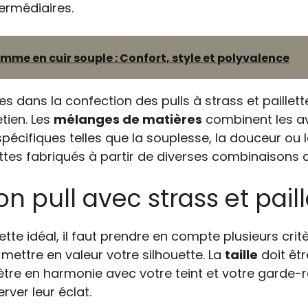
termédiaires.
emme en cuir souple : Confort, style et polyvalence
s dans la confection des pulls à strass et paillette
etien. Les
mélanges de matières
combinent les av
écifiques telles que la souplesse, la douceur ou la 
ettes fabriqués à partir de diverses combinaisons d
 pull avec strass et paill
lette idéal, il faut prendre en compte plusieurs crit
mettre en valeur votre silhouette. La
taille
doit êt
être en harmonie avec votre teint et votre garde-
rver leur éclat.