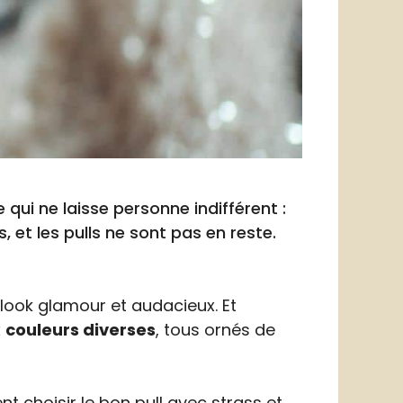
 qui ne laisse personne indifférent :
s, et les pulls ne sont pas en reste.
n look glamour et audacieux. Et
x
couleurs diverses
, tous ornés de
ent choisir le bon pull avec strass et