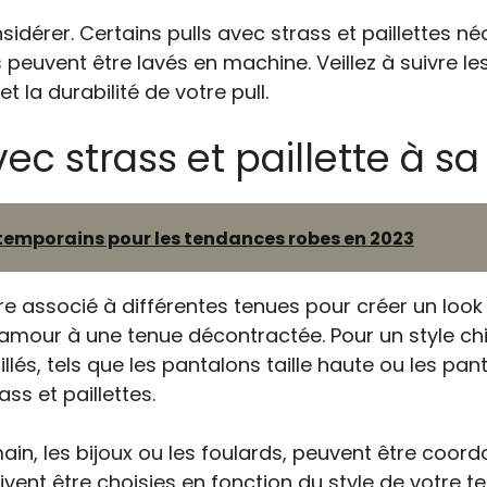
nsidérer. Certains pulls avec strass et paillettes n
s peuvent être lavés en machine. Veillez à suivre le
t la durabilité de votre pull.
ec strass et paillette à s
ntemporains pour les tendances robes en 2023
être associé à différentes tenues pour créer un lo
glamour à une tenue décontractée. Pour un style ch
llés, tels que les pantalons taille haute ou les pa
ss et paillettes.
main, les bijoux ou les foulards, peuvent être coor
vent être choisies en fonction du style de votre t